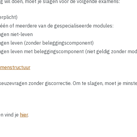
ng wil doen, moet je slagen voor de volgende examens:
rplicht)
t, één of meerdere van de gespecialiseerde modules:
ngen niet-leven
ngen leven (zonder beleggingscomponent)
ngen leven met beleggingscomponent (niet geldig zonder mod
xamenstructuur
euzevragen zonder giscorrectie. Om te slagen, moet je minst
n vind je
hier
.