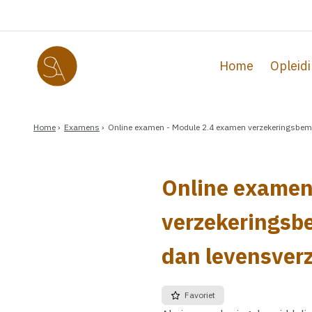
Got to main content
Home
Opleid
Home
Examens
Online examen - Module 2.4 examen verzekeringsbemid
Online examen
verzekeringsb
dan levensverz
Favoriet