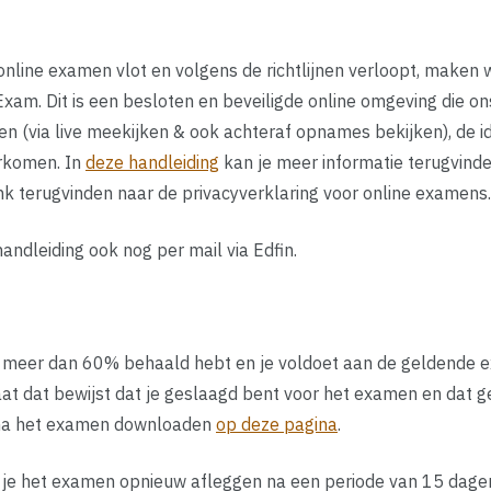
nline examen vlot en volgens de richtlijnen verloopt, maken w
Exam. Dit is een besloten en beveiligde online omgeving die on
en (via live meekijken & ook achteraf opnames bekijken), de i
orkomen. In
deze handleiding
kan je meer informatie terugvinde
nk terugvinden naar de privacyverklaring voor online examens.
handleiding ook nog per mail via Edfin.
n meer dan 60% behaald hebt en je voldoet aan de geldende e
at dat bewijst dat je geslaagd bent voor het examen en dat ge
e na het examen downloaden
op deze pagina
.
n je het examen opnieuw afleggen na een periode van 15 dagen