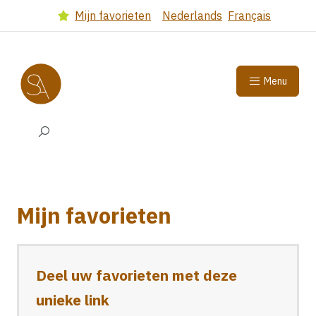
Got to main content
(Dutch version)
(French 
Mijn favorieten
Nederlands
Français
Select language
Menu
Search input
Mijn favorieten
Deel uw favorieten met deze
unieke link