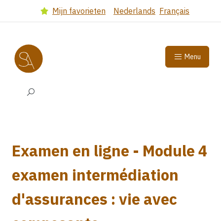
Got to main content
(Dutch version)
(French 
Mijn favorieten
Nederlands
Français
Select language
Menu
Search input
Examen en ligne - Module 4
examen intermédiation
d'assurances : vie avec