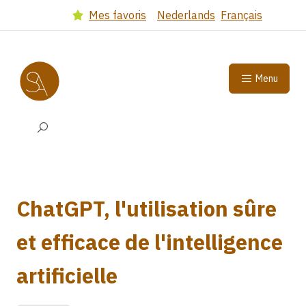
Got to main content
(Dutch version)
(French 
Mes favoris
Nederlands
Français
Select language
Menu
Search input
ChatGPT, l'utilisation sûre
et efficace de l'intelligence
artificielle