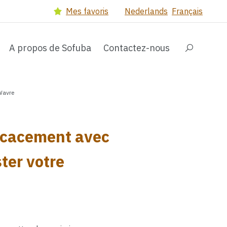
Select language
(Dutch version)
(Frenc
Mes favoris
Nederlands
Français
A propos de Sofuba
Contactez-nous
Search input
 Wavre
ficacement avec
ter votre