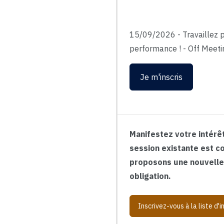
15/09/2026
-
Travaillez 
performance !
-
Off Meeti
Je m'inscris
Manifestez votre intérêt
session existante est co
proposons une nouvelle d
obligation.
Inscrivez-vous à la liste d'i