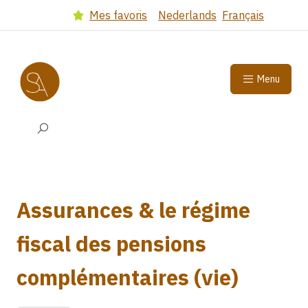
Got to main content
(Dutch version)
(French 
Mes favoris
Nederlands
Français
Select language
Menu
Search input
Assurances & le régime
fiscal des pensions
complémentaires (vie)