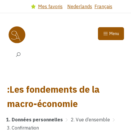
Got to main content
(Dutch version)
(French 
Mes favoris
Nederlands
Français
Select language
Menu
Search input
:Les fondements de la
macro-économie
Données personnelles
Vue d’ensemble
Confirmation