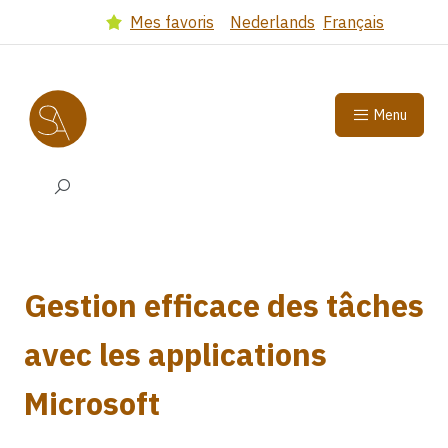
Got to main content
(Dutch version)
(French 
Mes favoris
Nederlands
Français
Select language
Menu
Search input
Gestion efficace des tâches
avec les applications
Microsoft